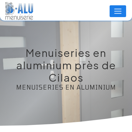
Panneau de gestion des cookies
Menuiseries en
aluminium près de
Cilaos
MENUISERIES EN ALUMINIUM