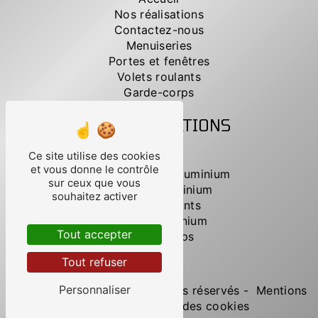
Nos réalisations
Contactez-nous
Menuiseries
Portes et fenêtres
Volets roulants
Garde-corps
NOS PRESTATIONS
Ce site utilise des cookies
Portails
et vous donne le contrôle
Menuiseries en aluminium
sur ceux que vous
Fenêtres aluminium
souhaitez activer
Volets roulants
Portes aluminium
Tout accepter
Garde-corps
Clôture
Tout refuser
Personnaliser
©
Vistalid
- 2026 - Tous droits réservés -
Mentions
légales
-
Gestion des cookies