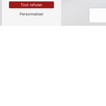
Tout refuser
Personnaliser
B. Alu Menuiserie, créateur de menuiserie en
alu
DES PRODUITS AUX
NORMES DE QUALITÉ
Pour la conception et la fabrication de vos
menuiseries en aluminium
, vous pouvez compter
sur notre entreprise familiale. Nous fabriquons entre
autres des
portes
, des
fenêtres
, des
volets
roulants
, des
garde-corps
, des
clôtures
et des
portails
.
Nous assurons la
conformité
de nos ouvrages, par